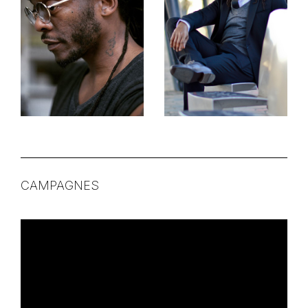
CAMPAGNES