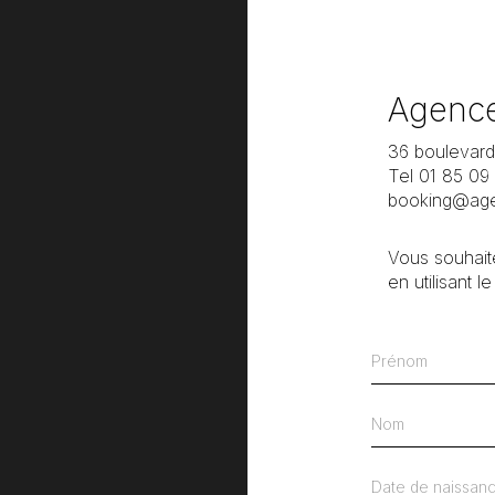
Agenc
36 boulevard 
Tel 01 85 09
booking@age
Vous souhaite
en utilisant