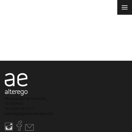
CRÉDITS
36 boulevard de la Bastille,
75012 Paris
Tél 01 85 09 34 70
booking@agence-alterego.com